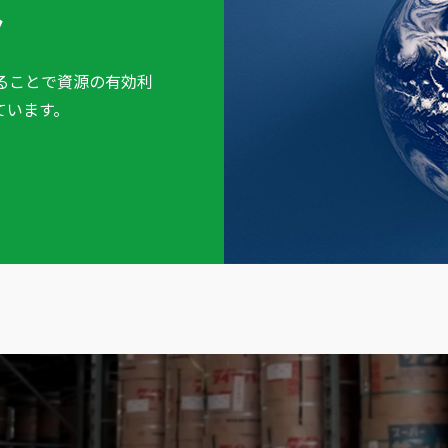
み
ることで資源の有効利
ています。